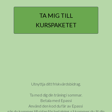
TA MIG TILL
KURSPAKETET
Utnyttja ditt friskvårdsbidrag.
Ta med dig din träning i sommar.
Betala med Epassi
Använd den kod du får av Epassi
när du kommer till sidan för betalning, så kommer du åt din