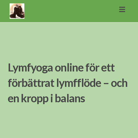
Toggl
naviga
Lymfyoga online för ett
förbättrat lymfflöde – och
en kropp i balans