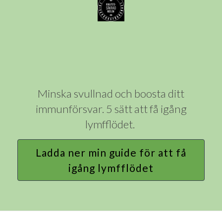
Minska svullnad och boosta ditt
immunförsvar. 5 sätt att få igång
lymfflödet.
Ladda ner min guide för att få
igång lymfflödet